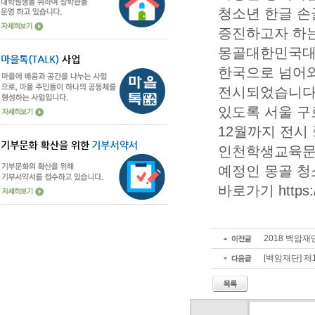
청소년 한글 손
증진하고자 하는
몽골대한민국대
한국으로 넘어와
전시되었습니다.
있도록 서울 구
12월까지 전시 
인천학생교육문
예정인 몽골 청
바로가기 https://
2018 백암재
[백암재단] 