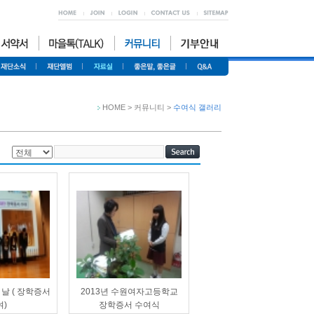
HOME > 커뮤니티 >
수여식 갤러리
 날 ( 장학증서
2013년 수원여자고등학교
여)
장학증서 수여식